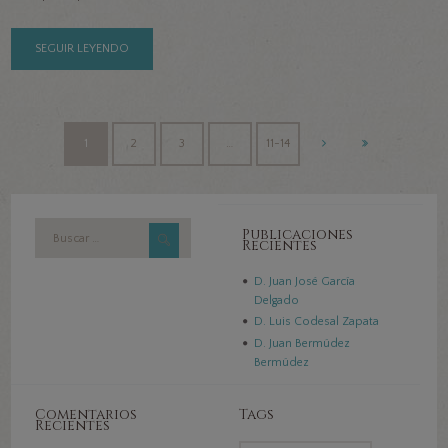
SEGUIR LEYENDO
1
2
3
…
11-14
Publicaciones
Recientes
D. Juan José García
Delgado
D. Luis Codesal Zapata
D. Juan Bermúdez
Bermúdez
Comentarios
Tags
Recientes